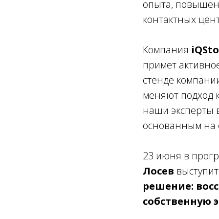
опыта, повышен
контактных цен
Компания
iQSto
примет активно
стенде компани
меняют подход 
наши эксперты в
основанным на с
23 июня в прог
Лосев
выступит
решение: вос
собственную 