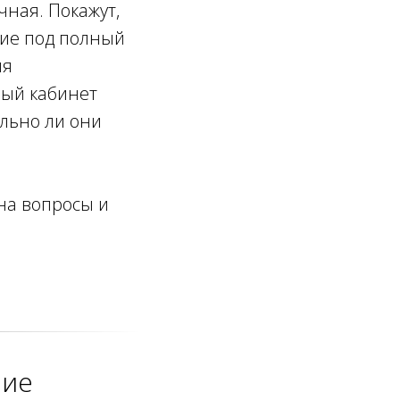
чная. Покажут,
вие под полный
ия
ный кабинет
ельно ли они
на вопросы и
ние