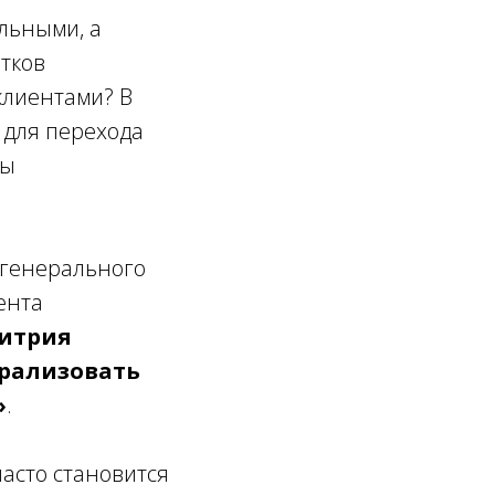
льными, а
тков
 клиентами? В
 для перехода
лы
 генерального
ента
итрия
трализовать
»
.
асто становится