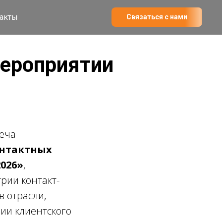
акты
Связаться с нами
мероприятии
реча
онтактных
2026»
,
рии контакт-
 отрасли,
ии клиентского