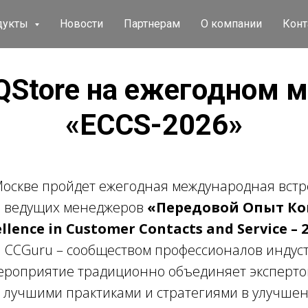
дукты
Новости
Партнерам
О компании
Конт
QStore на ежегодном 
«ECCS-2026»
 Москве пройдет ежегодная международная вст
и ведущих менеджеров
«Передовой Опыт К
llence in Customer Contacts and Service – 
 CCGuru – сообществом профессионалов индуст
Мероприятие традиционно объединяет экспертов
 лучшими практиками и стратегиями в улучшен