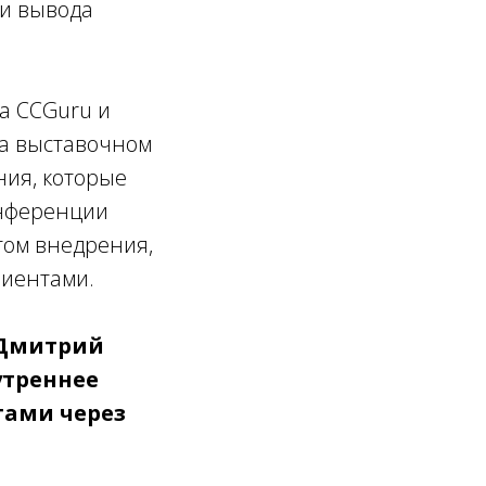
 и вывода
а CCGuru и
На выставочном
ния, которые
онференции
том внедрения,
лиентами.
Дмитрий
утреннее
тами через