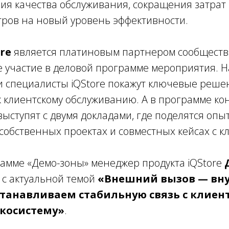
ия качества обслуживания, сокращения затрат
тров на новый уровень эффективности.
re
является платиновым партнером сообществ
е участие в деловой программе мероприятия. 
и специалисты iQStore покажут ключевые реше
к клиентскому обслуживанию. А в программе к
ыступят с двумя докладами, где поделятся опы
обственных проектах и совместных кейсах с к
рамме «Демо-зоны» менеджер продукта iQStore
 с актуальной темой
«Внешний вызов — вн
станавливаем стабильную связь с клиен
экосистему»
.