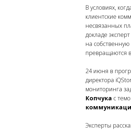
В условиях, ког
клиентские ком
несвязанных пла
докладе эксперт
на собственную 
превращаются в
24 июня в прог
директора iQSto
мониторинга за
Копчука
с тем
коммуникации
Эксперты расска