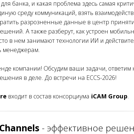
для банка, и какая проблема здесь самая крити
диную среду коммуникаций, взять взаимодейст
вратить разрозненные данные в центр принят
шений. А также разберут, как устроен мобиль
есто в нем занимают технологии ИИ и действит
 менеджерам.
енде компании! Обсудим ваши задачи, ответим 
шения в деле. До встречи на ECCS-2026!
re
входит в состав консорциума
iCAM Group
.
Channels
- эффективное реше