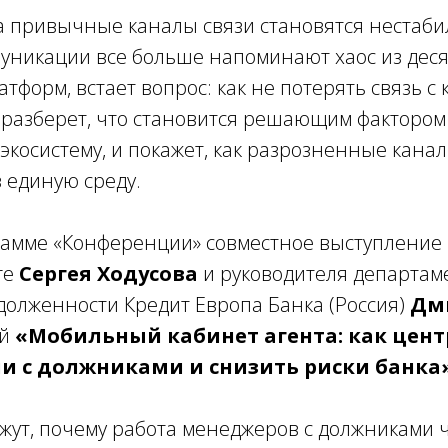
да привычные каналы связи становятся нестаби
муникации все больше напоминают хаос из деся
тформ, встает вопрос: как не потерять связь с
 разберет, что становится решающим фактором
экосистему, и покажет, как разрозненные кана
 единую среду.
рамме «Конференции» совместное выступление
re
Сергея Ходусова
и руководителя департам
долженности Кредит Европа Банка (Россия)
Дм
ой
«Мобильный кабинет агента: как цен
 с должниками и снизить риски банка
жут, почему работа менеджеров с должниками ч