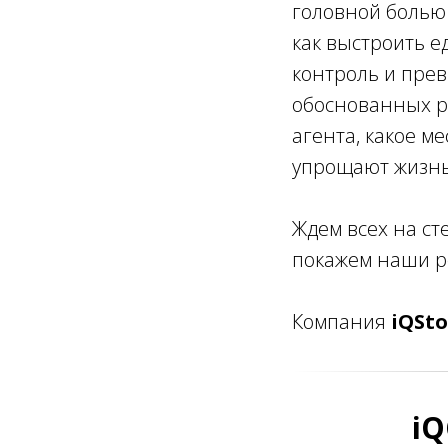
головной болью 
как выстроить е
контроль и пре
обоснованных ре
агента, какое м
упрощают жизнь
Ждем всех на ст
покажем наши ре
Компания
iQSto
iQ